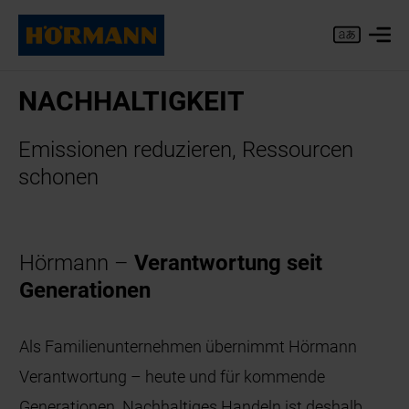
NACH­HAL­TIG­KEIT
Emis­sio­nen re­du­zie­ren, Res­sour­cen
scho­nen
Hörmann –
Verantwortung seit
Generationen
Als Familienunternehmen übernimmt Hörmann
Verantwortung – heute und für kommende
Generationen. Nachhaltiges Handeln ist deshalb