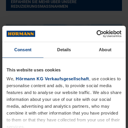
ERFAHREN SIE MEHR ÜBER UNSERE
REDUZIERUNGSMASSNAHMEN
Consent
Details
About
This website uses cookies
We,
Hörmann KG Verkaufsgesellschaft
, use cookies to
personalise content and ads, to provide social media
features and to analyse our website traffic. We also share
information about your use of our site with our social
media, advertising and analytics partners, who may
combine it with other information that you have provided
to them or that they have collected from your use of their
Klimaschutzprojekte fördern
services.