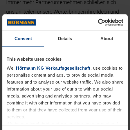
Immer mehr Partnerunternehmen schließen sich
uns an, teilen unsere Werte, bringen ihre Ideen und
ihr Know-how ein.
Auf dieser Seite stellen wir einige dieser engagierten
Consent
Details
About
Unternehmen vor. Ihre Beiträge – ob CO₂-neutrale
Lieferungen, innovative Technologien oder
This website uses cookies
Lösungen für Recycling und Ressourcenschonung
We,
Hörmann KG Verkaufsgesellschaft
, use cookies to
– sind wertvolle Bausteine für eine nachhaltigere
personalise content and ads, to provide social media
features and to analyse our website traffic. We also share
Zukunft. Wir danken allen Partnern für ihr Vertrauen
information about your use of our site with our social
und ihr Engagement. Und wir freuen uns über jedes
media, advertising and analytics partners, who may
weitere Unternehmen, das sich entscheidet, mit uns
combine it with other information that you have provided
to them or that they have collected from your use of their
diesen Weg weiterzugehen.
services.
We have a legal right to store cookies on your device if