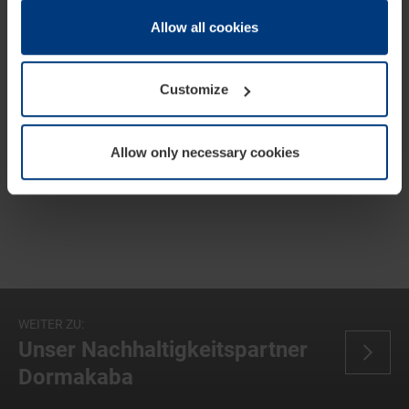
they are essential to the operation of this website. We
need your consent for all other types of cookies. You can
Allow all cookies
change or withdraw your consent at any time through the
cookie declaration popup on our
Privacy Policy
page.
Customize
Allow only necessary cookies
WEITER ZU:
Unser Nachhaltigkeitspartner
Dormakaba