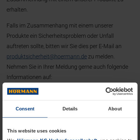
erhalten.
Falls im Zusammenhang mit einem unserer
Produkte ein Sicherheitsproblem oder Unfall
auftreten sollte, bitten wir Sie dies per E-Mail an
produktsicherheit
@
hoermann
.
de
zu melden.
Nehmen Sie in Ihrer Meldung gerne auch folgende
Informationen auf:
betroffenes Produkt (falls vorhanden mit
Foto des Typenschildes)
Consent
Details
About
Beschreibung des Sicherheitsproblems bzw.
Unfallhergangs
This website uses cookies