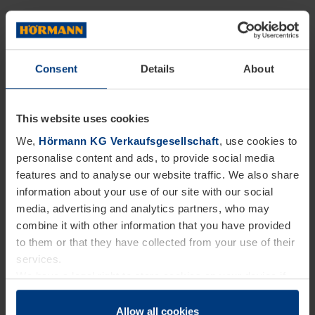
Doch unsere Nachhaltigkeitsstrategie reicht noch
Consent
Details
About
weiter. Hintergrund: Bei Recycling- und
Weiterverwendungsprozessen wird oft nur auf die
neue Nutzung des Materials geschaut. Häufig
This website uses cookies
We,
Hörmann KG Verkaufsgesellschaft
, use cookies to
liegen Herausforderungen aber auch in anderen
personalise content and ads, to provide social media
Prozessschritten – hier zum Beispiel in der Logistik:
features and to analyse our website traffic. We also share
Der Verschnitt ist voluminös und nur wenig davon
information about your use of our site with our social
media, advertising and analytics partners, who may
passt auf einen Lkw – der Transport würde so hohe
combine it with other information that you have provided
CO2-Emissionen verursachen. Unsere Lösung: eine
to them or that they have collected from your use of their
optimierte Logistik! In einem ersten Schritt erhöhten
services.
We have a legal right to store cookies on your device if
wir durch den Einsatz von Selbstpresscontainern
they are essential to the operation of this website. We
das Transportgewicht von 2,9 auf 4,26 Tonnen. So
need your consent for all other types of cookies. You can
Allow all cookies