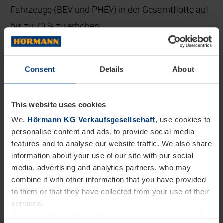
Fahrzeuge (BEV und PHEV) in der Gesamtflotte auf
bis zu 70 % zu erhöhen.
Der Umstieg erfolgt stufenweise: Zunächst wurden
Pool‑ und Funktionsfahrzeuge elektrifiziert und
Consent
Details
About
Pilotfahrzeuge getestet. Parallel dazu entstand an
vielen Hörmann Standorten die passende
This website uses cookies
Ladeinfrastruktur. Zudem ersetzen wir
We,
Hörmann KG Verkaufsgesellschaft
, use cookies to
personalise content and ads, to provide social media
Firmenwagen im Vertrieb, die den größten Anteil der
features and to analyse our website traffic. We also share
PKW‑Flotte ausmachen, sukzessive durch
information about your use of our site with our social
elektrifizierte Modelle. Zudem prüfen wir, inwieweit
media, advertising and analytics partners, who may
combine it with other information that you have provided
auch Servicefahrzeuge und LKWs in der
to them or that they have collected from your use of their
Niederlassungslogistik elektrifiziert werden können.
services.
We have a legal right to store cookies on your device if