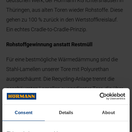
deutschen Werk, der Hörmann KG Ichtershausen in
Thüringen, aus alten Toren wieder Rohstoffe. Diese
gehen zu 100 % zurück in den Wertstoffkreislauf.
Ein echtes Cradle-to-Cradle-Prinzip.
Rohstoffgewinnung anstatt Restmüll
Für eine bestmögliche Wärmedämmung sind die
Stahl-Lamellen unserer Tore mit Polyurethan
ausgeschäumt. Die Recycling-Anlage trennt die
geschäumten Lamellen ausgedienter Tore, die über
unsere eigenen Hörmann Niederlassungen
zurückgeführt werden, in die Bestandteile Stahl und
Consent
Details
About
Hartschaumkern auf. Der Stahl geht in den bereits
existierenden Recycling-Kreislauf zurück, wo er zum