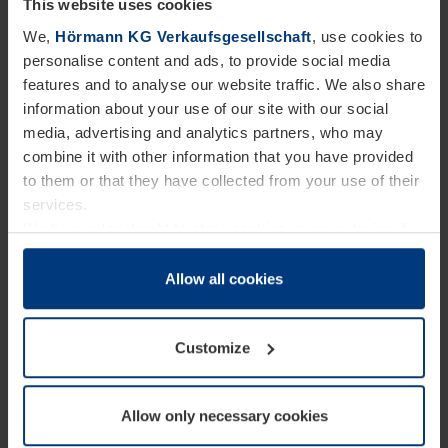
This website uses cookies
Beispiel zu neuem Roheisen recycelt wird. Der
We,
Hörmann KG Verkaufsgesellschaft
, use cookies to
sogenannte PU-Kern (Hartschaumkern) wird
personalise content and ads, to provide social media
vorbearbeitet und dann an unseren Lieferanten
features and to analyse our website traffic. We also share
information about your use of our site with our social
zurückgegeben. Dieser kann das Material bei der
media, advertising and analytics partners, who may
Produktion von neuem Polyol ohne
combine it with other information that you have provided
to them or that they have collected from your use of their
Qualitätsverluste nutzen. Mit diesem Polyol werden
services.
bei uns dann wieder neue Torlamellen
We have a legal right to store cookies on your device if
ausgeschäumt. So wird ein aktiver Beitrag zur
they are essential to the operation of this website. We
need your consent for all other types of cookies. You can
Allow all cookies
Rohstoffrückgewinnung und damit zur
change or withdraw your consent at any time through the
Müllvermeidung geleistet.
cookie declaration popup on our
Privacy Policy
page.
Customize
Sie möchten mehr über das Verfahren und unsere
Partner wissen?
Hier finden Sie weitere
Allow only necessary cookies
Informationen
.