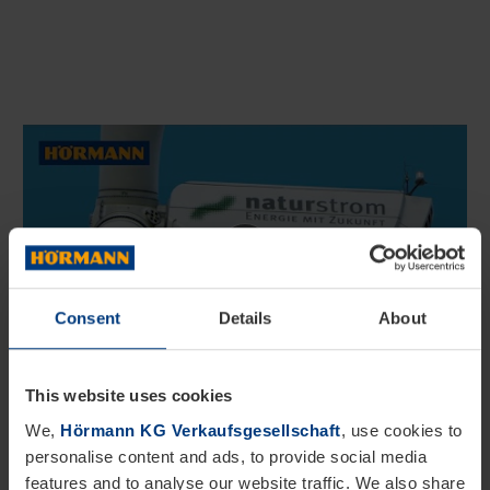
Consent
Details
About
This website uses cookies
Der
gesamte zugekaufte Strom
der Hörmann
We,
Hörmann KG Verkaufsgesellschaft
, use cookies to
Gruppe in Deutschland wird mit naturstrom
personalise content and ads, to provide social media
features and to analyse our website traffic. We also share