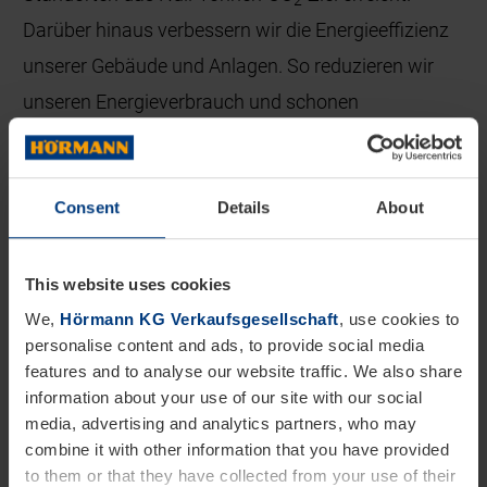
Darüber hinaus verbessern wir die Energieeffizienz
unserer Gebäude und Anlagen. So reduzieren wir
unseren Energieverbrauch und schonen
Ressourcen. Auch mit weiteren Maßnahmen wie
der Verwendung von Recycling-Papier, dem CO
-
2
neutralen Postversand oder dem Recycling von
Consent
Details
About
Transportverpackungen investieren wir in eine
saubere Zukunft und sparen jährlich mehr als
This website uses cookies
75.000 Tonnen CO
ein. Wir setzen weiterhin und
We,
Hörmann KG Verkaufsgesellschaft
, use cookies to
2
personalise content and ads, to provide social media
verstärkt auf Nachhaltigkeit und die direkte
features and to analyse our website traffic. We also share
Einsparung von CO
-Emissionen – auch wenn dies
2
information about your use of our site with our social
durch den bereits erfolgten Umstieg auf 100 %
media, advertising and analytics partners, who may
combine it with other information that you have provided
bezogenem Ökostrom keinen weiteren positiven
to them or that they have collected from your use of their